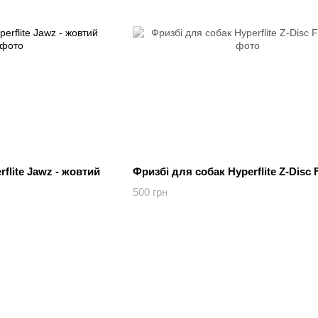
flite Jawz - жовтий
Фризбі для собак Hyperflite Z-Disc 
500 грн