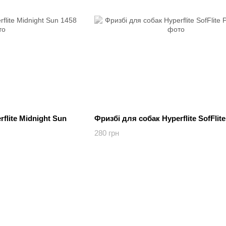
flite Midnight Sun
Фризбі для собак Hyperflite SofFlit
280 грн