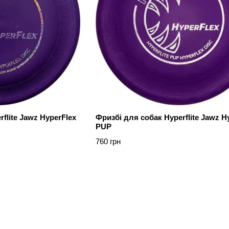
flite Jawz HyperFlex
Фризбі для собак Hyperflite Jawz H
PUP
760 грн