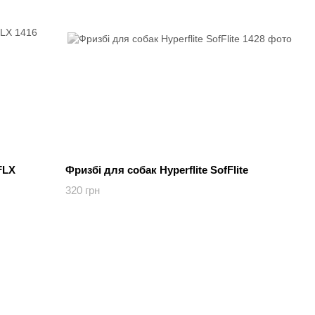
FLX
Фризбі для собак Hyperflite SofFlite
320 грн