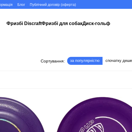
ормація
Блог
Публічний договір (оферта)
Фризбі Discraft
Фризбі для собак
Диск-гольф
за популярністю
спочатку деш
Сортування: