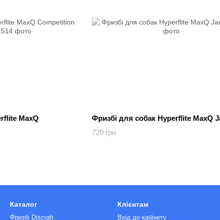
rflite MaxQ
Фризбі для собак Hyperflite MaxQ 
720 грн
Каталог
Клієнтам
Фризбі Discraft
Вхід до кабінету