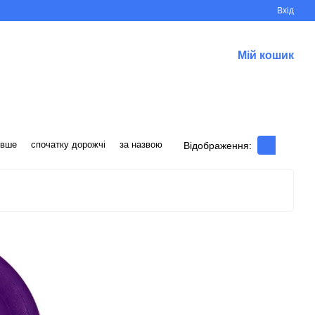
Вхід
Мій кошик
евше
спочатку дорожчі
за назвою
Відображення: