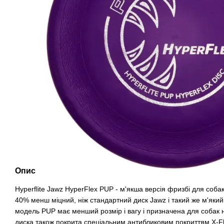
Опис
Hyperflite Jawz HyperFlex PUP - м'якша версія фризбі для собак 
40% менш міцний, ніж стандартний диск Jawz і такий же м'який як
модель PUP має менший розмір і вагу і призначена для собак 
диска також покрита спеціальним антибликовим покриттям X-Fl