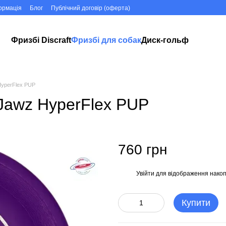
ормація
Блог
Публічний договір (оферта)
Фризбі Discraft
Фризбі для собак
Диск-гольф
 HyperFlex PUP
e Jawz HyperFlex PUP
760 грн
Увійти
для відображення накоп
%
Купити