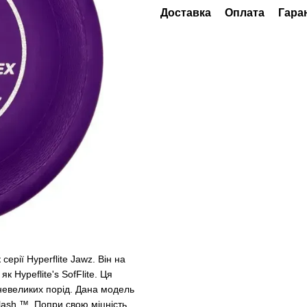
Доставка
Оплата
Гара
серії Hyperflite Jawz. Він на
 Hypeflite's SofFlite. Ця
невеликих порід. Дана модель
ash ™. Попри свою міцність,