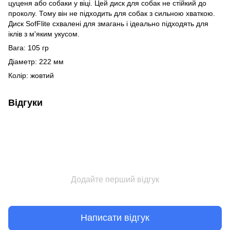
цуценя або собаки у віці. Цей диск для собак не стійкий до
проколу. Тому він не підходить для собак з сильною хваткою.
Диск SofFlite схвалені для змагань і ідеально підходять для
іклів з м'яким укусом.
Вага: 105 гр
Діаметр: 222 мм
Колір: жовтий
Відгуки
Додайте перший відгук
Написати відгук