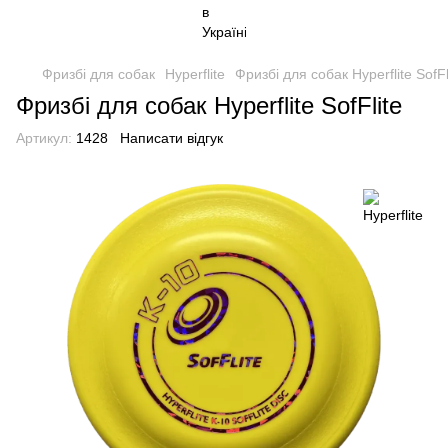
Фризбі для собак
Hyperflite
Фризбі для собак Hyperflite SofFl
Фризбі для собак Hyperflite SofFlite
Артикул:
1428
Написати відгук