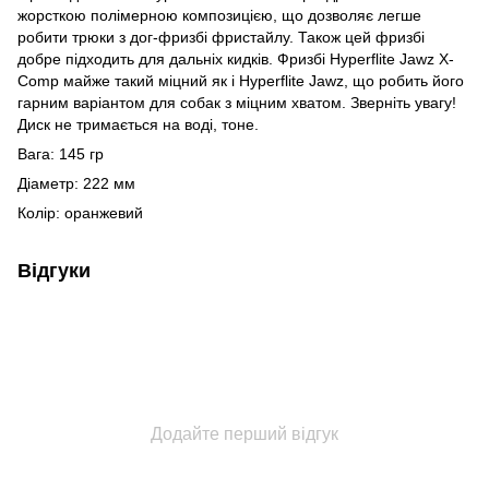
жорсткою полімерною композицією, що дозволяє легше
робити трюки з дог-фризбі фристайлу. Також цей фризбі
добре підходить для дальніх кидків. Фризбі Hyperflite Jawz X-
Comp майже такий міцний як і Hyperflite Jawz, що робить його
гарним варіантом для собак з міцним хватом. Зверніть увагу!
Диск не тримається на воді, тоне.
Вага: 145 гр
Діаметр: 222 мм
Колір: оранжевий
Відгуки
Додайте перший відгук