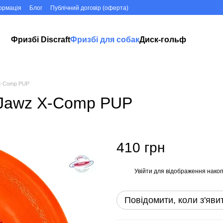
ормація
Блог
Публічний договір (оферта)
Фризбі Discraft
Фризбі для собак
Диск-гольф
 X-Comp PUP
e Jawz X-Comp PUP
410 грн
Увійти
для відображення накоп
%
Повідомити, коли з'яви