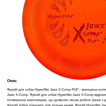
Опис
Фризбі для собак Hyperflite Jawz X-Comp PUP - зменшена копія 
Jawz X-Comp. Фризбі для собак Hyperflite Jawz X-Comp відрізн
полімерною композицією, що дозволяє легше робити трюки з д
фризбі добре підходить для дальніх кидків. Фризбі Hyperflite 