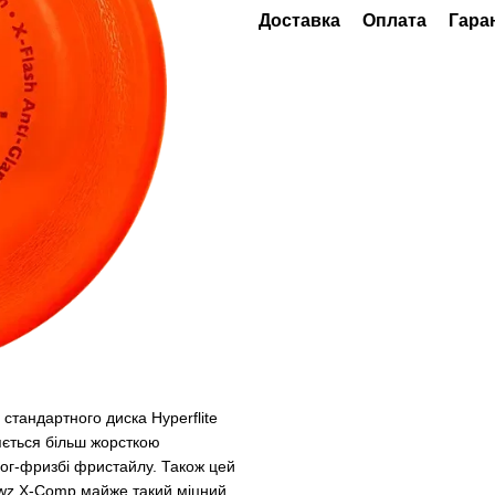
Доставка
Оплата
Гара
стандартного диска Hyperflite
яється більш жорсткою
ог-фризбі фристайлу. Також цей
Jawz X-Comp майже такий міцний