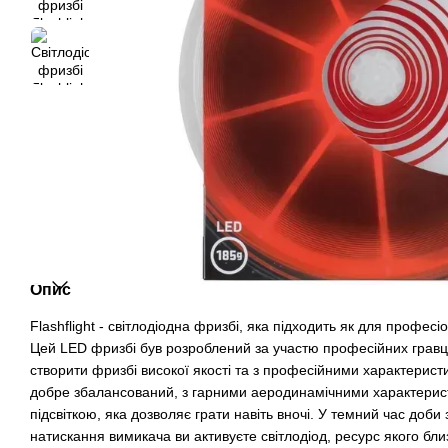
Опис
Flashflight - світлодіодна фризбі, яка підходить як для професіо
Цей LED фризбі був розроблений за участю професійних грав
створити фризбі високої якості та з професійними характеристи
добре збалансований, з гарними аеродинамічними характерист
підсвіткою, яка дозволяє грати навіть вночі. У темний час доб
натискання вимикача ви активуєте світлодіод, ресурс якого бл