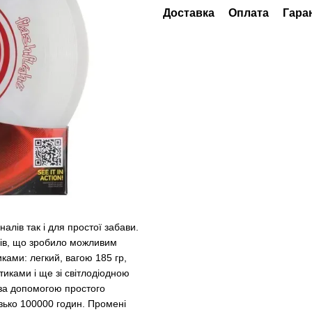
Доставка
Оплата
Гара
налів так і для простої забави.
ців, що зробило можливим
ками: легкий, вагою 185 гр,
иками і ще зі світлодіодною
и за допомогою простого
изько 100000 годин. Промені