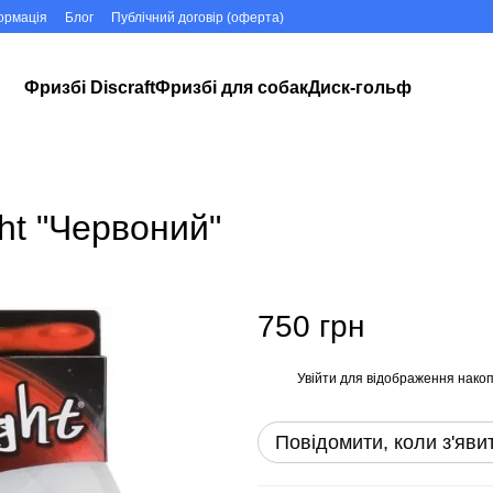
ормація
Блог
Публічний договір (оферта)
Фризбі Discraft
Фризбі для собак
Диск-гольф
ght "Червоний"
750 грн
Увійти
для відображення накоп
%
Повідомити, коли з'яви