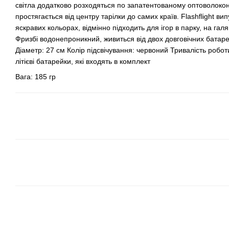
світла додатково розходяться по запатентованому оптоволоко
простягається від центру тарілки до самих країв. Flashflight ви
яскравих кольорах, відмінно підходить для ігор в парку, на галя
Фризбі водонепроникний, живиться від двох довговічних батарей
Діаметр: 27 см Колір підсвічування: червоний Тривалість робот
літієві батарейки, які входять в комплект
Вага: 185 гр