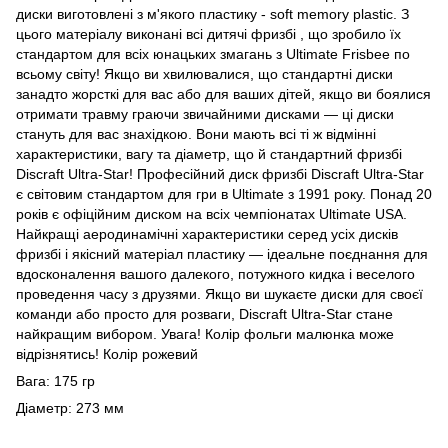
диски виготовлені з м'якого пластику - soft memory plastic. З
цього матеріалу виконані всі дитячі фризбі , що зробило їх
стандартом для всіх юнацьких змагань з Ultimate Frisbee по
всьому світу! Якщо ви хвилювалися, що стандартні диски
занадто жорсткі для вас або для ваших дітей, якщо ви боялися
отримати травму граючи звичайними дисками — ці диски
стануть для вас знахідкою. Вони мають всі ті ж відмінні
характеристики, вагу та діаметр, що й стандартний фризбі
Discraft Ultra-Star! Професійний диск фризбі Discraft Ultra-Star
є світовим стандартом для гри в Ultimate з 1991 року. Понад 20
років є офіційним диском на всіх чемпіонатах Ultimate USA.
Найкращі аеродинамічні характеристики серед усіх дисків
фризбі і якісний матеріал пластику — ідеальне поєднання для
вдосконалення вашого далекого, потужного кидка і веселого
проведення часу з друзями. Якщо ви шукаєте диски для своєї
команди або просто для розваги, Discraft Ultra-Star стане
найкращим вибором. Увага! Колір фольги малюнка може
відрізнятись! Колір рожевий
Вага: 175 гр
Діаметр: 273 мм