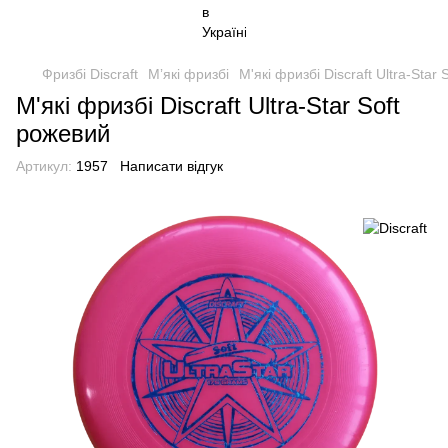
Фризбі Discraft
Мʼякі фризбі
М'які фризбі Discraft Ultra-Star
М'які фризбі Discraft Ultra-Star Soft
рожевий
Артикул:
1957
Написати відгук