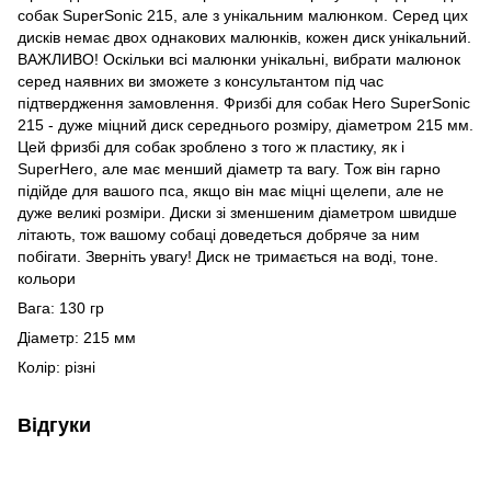
собак SuperSonic 215, але з унікальним малюнком. Серед цих
дисків немає двох однакових малюнків, кожен диск унікальний.
ВАЖЛИВО! Оскільки всі малюнки унікальні, вибрати малюнок
серед наявних ви зможете з консультантом під час
підтвердження замовлення. Фризбі для собак Hero SuperSonic
215 - дуже міцний диск середнього розміру, діаметром 215 мм.
Цей фризбі для собак зроблено з того ж пластику, як і
SuperHero, але має менший діаметр та вагу. Тож він гарно
підійде для вашого пса, якщо він має міцні щелепи, але не
дуже великі розміри. Диски зі зменшеним діаметром швидше
літають, тож вашому собаці доведеться добряче за ним
побігати. Зверніть увагу! Диск не тримається на воді, тоне.
кольори
Вага: 130 гр
Діаметр: 215 мм
Колір: різні
Відгуки