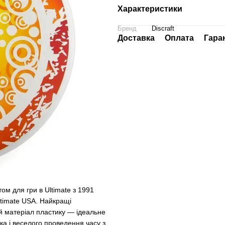
Характеристики
Бренд
Discraft
Доставка
Оплата
Гара
том для гри в Ultimate з 1991
ltimate USA. Найкращі
ий матеріал пластику — ідеальне
а і веселого проведення часу з