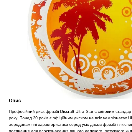
Опис
Професійний диск фризбі Discraft Ultra-Star є світовим стандар
року. Понад 20 років є офіційним диском на всіх чемпіонатах U
аеродинамічні характеристики серед усіх дисків фризбі і якісн
поєднання для вдосконалення вашого далекого, потужного кидк