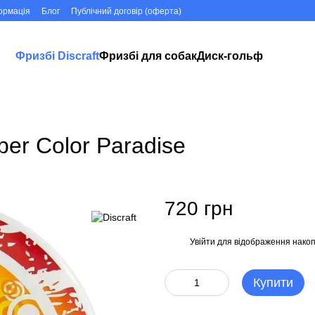
ормація
Блог
Публічний договір (оферта)
Фризбі Discraft
Фризбі для собак
Диск-гольф
uper Color Paradise
720 грн
Увійти
для відображення накоп
%
Купити