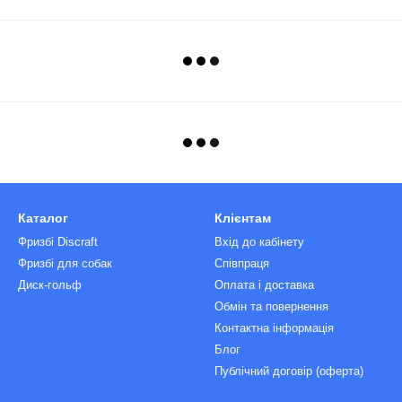
Каталог
Клієнтам
Фризбі Discraft
Вхід до кабінету
Фризбі для собак
Співпраця
Диск-гольф
Оплата і доставка
Обмін та повернення
Контактна інформація
Блог
Публічний договір (оферта)