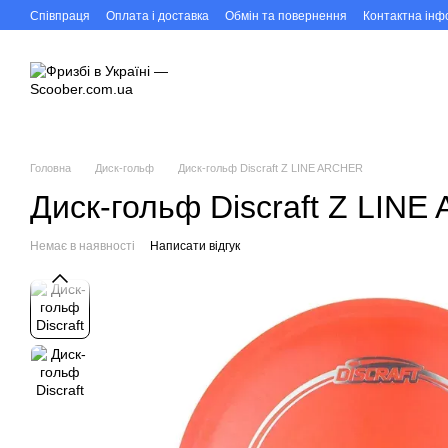
Перейти до основного контенту
Співпраця
Оплата і доставка
Обмін та повернення
Контактна інф
Головна
Диск-гольф
Диск-гольф Discraft Z LINE ARCHER
Диск-гольф Discraft Z LIN
Немає в наявності
Написати відгук