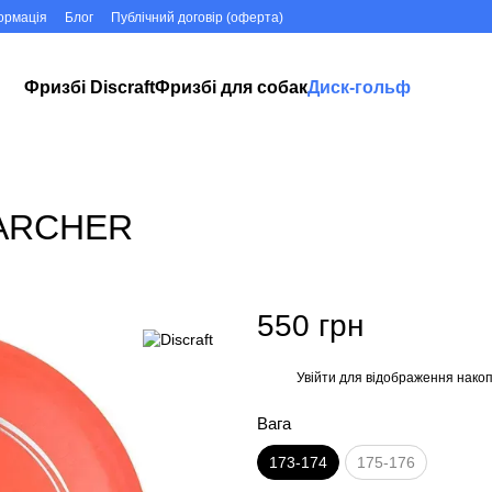
ормація
Блог
Публічний договір (оферта)
Фризбі Discraft
Фризбі для собак
Диск-гольф
E ARCHER
550 грн
Увійти
для відображення накоп
%
Вага
173-174
175-176