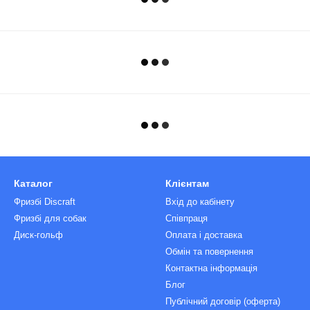
Каталог
Клієнтам
Фризбі Discraft
Вхід до кабінету
Фризбі для собак
Співпраця
Диск-гольф
Оплата і доставка
Обмін та повернення
Контактна інформація
Блог
Публічний договір (оферта)