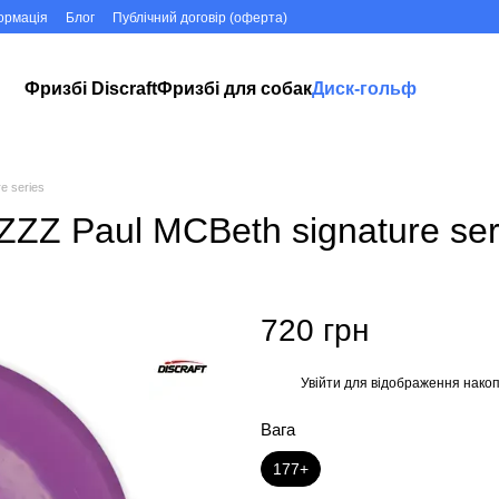
ормація
Блог
Публічний договір (оферта)
Фризбі Discraft
Фризбі для собак
Диск-гольф
e series
ZZZ Paul MCBeth signature ser
720 грн
Увійти
для відображення накоп
%
Вага
177+